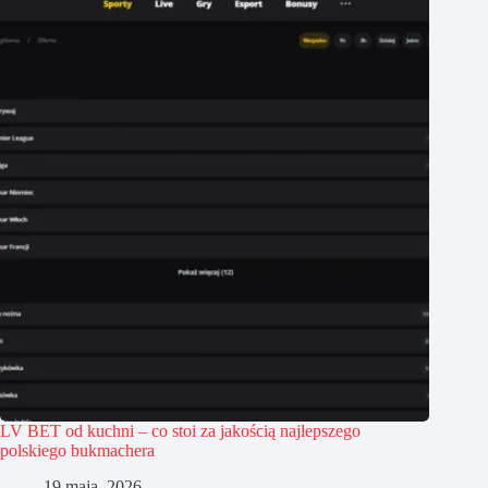
LV BET od kuchni – co stoi za jakością najlepszego
polskiego bukmachera
19 maja, 2026