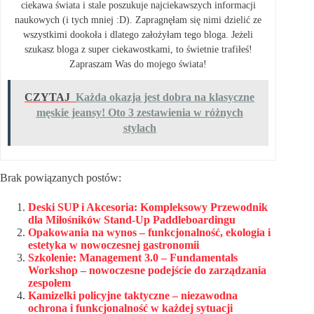
ciekawa świata i stale poszukuje najciekawszych informacji
naukowych (i tych mniej :D). Zapragnęłam się nimi dzielić ze
wszystkimi dookoła i dlatego założyłam tego bloga. Jeżeli
szukasz bloga z super ciekawostkami, to świetnie trafiłeś!
Zapraszam Was do mojego świata!
CZYTAJ
Każda okazja jest dobra na klasyczne
męskie jeansy! Oto 3 zestawienia w różnych
stylach
Brak powiązanych postów:
Deski SUP i Akcesoria: Kompleksowy Przewodnik
dla Miłośników Stand-Up Paddleboardingu
Opakowania na wynos – funkcjonalność, ekologia i
estetyka w nowoczesnej gastronomii
Szkolenie: Management 3.0 – Fundamentals
Workshop – nowoczesne podejście do zarządzania
zespołem
Kamizelki policyjne taktyczne – niezawodna
ochrona i funkcjonalność w każdej sytuacji