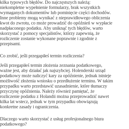
kilka typowych błędów. Do najczęstszych należą:
niekompletne wypełnienie formularzy, brak wszystkich
wymaganych dokumentów lub pominięcie części dochodów.
Inne problemy mogą wynikać z nieprawidłowego obliczenia
kwot do zwrotu, co może prowadzić do opóźnień w wypłacie
nadpłaconego podatku. Aby uniknąć tych błędów, warto
skorzystać z pomocy specjalistów, którzy zapewnią, że
rozliczenie zostanie wykonane poprawnie i zgodnie z
przepisami.
Co zrobić, jeśli przegapiłeś termin rozliczenia?
Jeśli przegapiłeś termin złożenia zeznania podatkowego,
ważne jest, aby działać jak najszybciej. Holenderski urząd
podatkowy może naliczyć kary za opóźnienie, jednak istnieje
możliwość złożenia wniosku o przedłużenie terminu. W takim
przypadku warto przedstawić uzasadnienie, które tłumaczy
przyczynę opóźnienia. Należy również pamiętać, że
rozliczenie podatku z Holandii można przeprowadzić nawet
kilka lat wstecz, jednak w tym przypadku obowiązują
konkretne zasady i ograniczenia.
Dlaczego warto skorzystać z usług profesjonalnego biura
podatkowego?